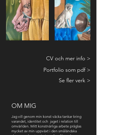
CV och mer info >
Portfolio som pdf >
Se fler verk >
OM MIG
Jag vill genom min konst väcka tankar kring
varandet, identitet och jaget i relation till
omvärlden. Mitt konstnärliga arbete präglas
mycket av min uppväxt i den småländska